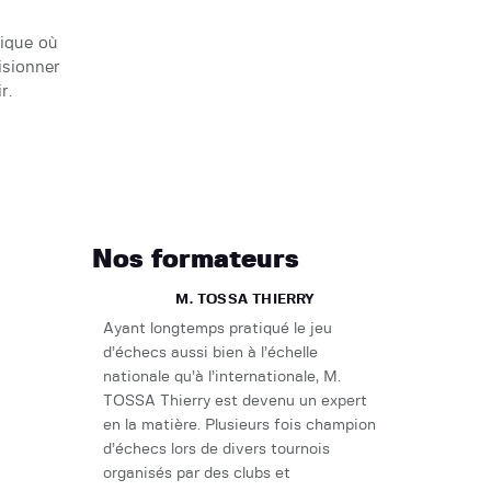
ique où
isionner
r.
Nos formateurs
M. TOSSA THIERRY
Ayant longtemps pratiqué le jeu
Nous organisons des tournois
d’échecs aussi bien à l’échelle
d’échecs avec plusieurs lots à gagner.
nationale qu’à l’internationale, M.
TOSSA Thierry est devenu un expert
en la matière. Plusieurs fois champion
d’échecs lors de divers tournois
organisés par des clubs et