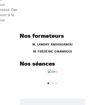
formations au piano pour tout
membre du club qui s’y intéresse. Des
professionnels de qualités sont à la
disposition de toute personne
intéressée.
Nos formateurs
M. LANDRY ANIHOUANOU
M. FRÉDÉRIC GNANHOUI
Nos séances