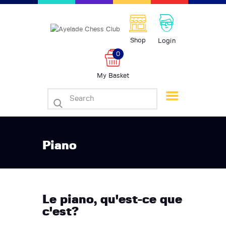
Shop
Login
Accueil
0
Echecs
My Basket
Piano
Dessin Artistique
Galerie d’art
Bibliothèque
Boutique
Piano
Contacts
Événements
Le piano, qu'est-ce que
c'est?