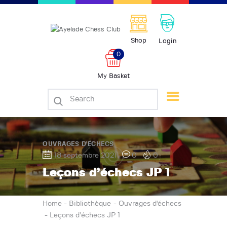
Shop
Login
Accueil
0
Echecs
My Basket
Piano
Dessin Artistique
Galerie d’art
Bibliothèque
Boutique
OUVRAGES D'ÉCHECS
18 septembre 2021
0
0
Contacts
Leçons d’échecs JP 1
Événements
Home
Bibliothèque
Ouvrages d'échecs
Leçons d’échecs JP 1